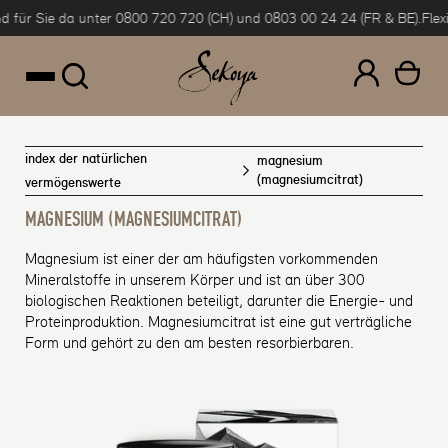
 Sie da unter 0800 720 720 (CH) und 0803 00 24 24 (FR & BE).
Flexible Z
um Inhalt springen
index der natürlichen
magnesium
(magnesiumcitrat)
vermögenswerte
MAGNESIUM (MAGNESIUMCITRAT)
Magnesium ist einer der am häufigsten vorkommenden
Mineralstoffe in unserem Körper und ist an über 300
biologischen Reaktionen beteiligt, darunter die Energie- und
Proteinproduktion. Magnesiumcitrat ist eine gut verträgliche
Form und gehört zu den am besten resorbierbaren.