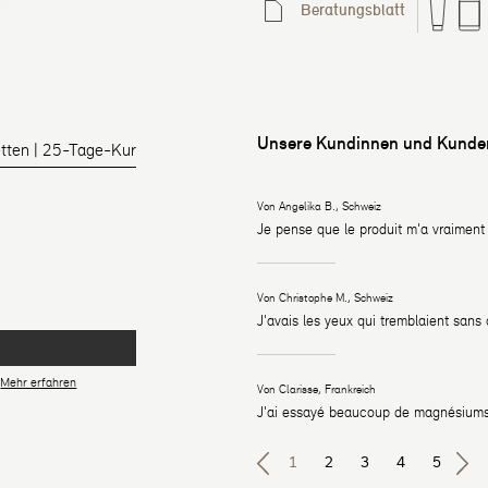
Beratungsblatt
Unsere Kundinnen und Kunden
tten | 25-Tage-Kur
Von Angelika B., Schweiz
Je pense que le produit m'a vraimen
Von Christophe M., Schweiz
J'avais les yeux qui tremblaient san
|
Mehr erfahren
Von Clarisse, Frankreich
J'ai essayé beaucoup de magnésiums 
1
2
3
4
5