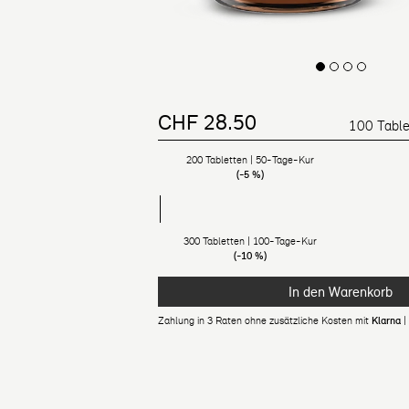
CHF 28.50
Regulärer Preis
Ermäßigter Preis
100 Table
200 Tabletten | 50-Tage-Kur
(-5 %)
300 Tabletten | 100-Tage-Kur
(-10 %)
In den Warenkorb
Zahlung in 3 Raten ohne zusätzliche Kosten mit
Klarna