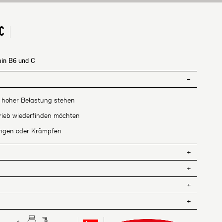
C
min B6 und C
r hoher Belastung stehen
trieb wiederfinden möchten
ngen oder Krämpfen