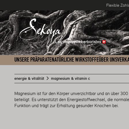
Flexible Zah
um Inhalt springen
UNSERE PRÄPARATE
NATÜRLICHE WIRKSTOFFE
ÜBER UNS
VERKA
energie & vitalität
magnesium & vitamin c
Magnesium ist für den Körper unverzichtbar und an über 30
beteiligt. Es unterstützt den Energiestoffwechsel, die norma
Funktion und trägt zur Erhaltung gesunder Knochen bei.