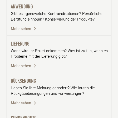
• Apple Pay
ANWENDUNG
Gibt es irgendwelche Kontraindikationen? Persönliche
• Google Pay
Beratung einholen? Konservierung der Produkte?
• Shop Pay
Mehr sehen
Die angebotenen Zahlungsmethoden können je
nach Lieferland variieren. Alle Transaktionen sind
LIEFERUNG
gesichert, um den Schutz Ihrer Zahlungsdaten zu
gewährleisten.
Wann wird Ihr Paket ankommen? Was ist zu tun, wenn es
Probleme mit der Lieferung gibt?
Mehr sehen
RÜCKSENDUNG
Haben Sie Ihre Meinung geändert? Wie lauten die
Rückgabebedingungen und -anweisungen?
Mehr sehen