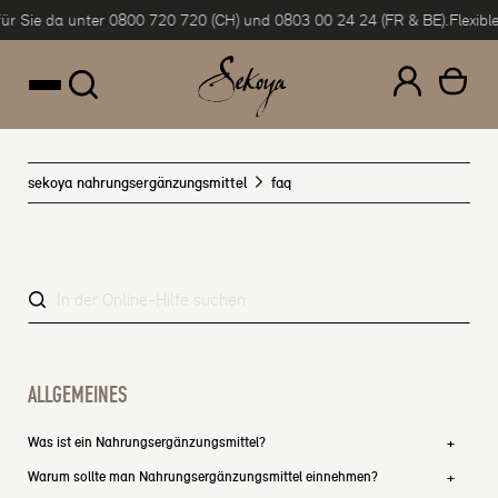
r Sie da unter 0800 720 720 (CH) und 0803 00 24 24 (FR & BE).
Flexible 
um Inhalt springen
sekoya nahrungsergänzungsmittel
faq
ALLGEMEINES
Was ist ein Nahrungsergänzungsmittel?
Warum sollte man Nahrungsergänzungsmittel einnehmen?
Nahrungsergänzungsmittel sind konzentrierte