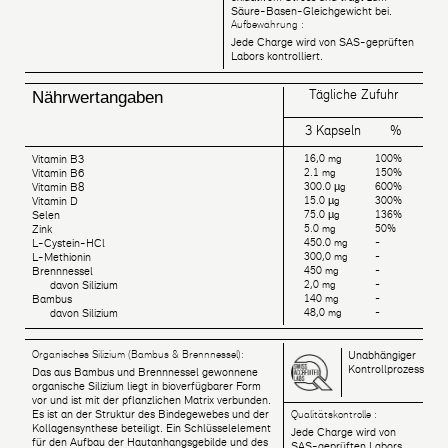
Säure-Basen-Gleichgewicht bei.
Aufbewahrung :
Jede Charge wird von SAS-geprüften
Labors kontrolliert.
Tägliche Zufuhr
Nährwertangaben
3 Kapseln
%
Vitamin B3
16,0 mg
100%
Vitamin B6
2.1 mg
150%
Vitamin B8
300.0 µg
600%
Vitamin D
15.0 µg
300%
Selen
75.0 µg
136%
Zink
5.0 mg
50%
L-Cystein-HCl
450.0 mg
-
L-Methionin
300,0 mg
-
Brennnessel
450 mg
-
davon Silizium
2,0 mg
-
Bambus
140 mg
-
davon Silizium
48,0 mg
-
Organisches Silizium (Bambus & Brennnessel):
Unabhängiger
Kontrollprozess
Das aus Bambus und Brennnessel gewonnene
organische Silizium liegt in bioverfügbarer Form
vor und ist mit der pflanzlichen Matrix verbunden.
Es ist an der Struktur des Bindegewebes und der
Qualitätskontrolle :
Kollagensynthese beteiligt. Ein Schlüsselelement
Jede Charge wird von
für den Aufbau der Hautanhangsgebilde und des
SAS-geprüften Labors