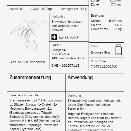
Länge
21,6 mm
Dicke
7.7 mm
60
30 Tage
52 g
Kapsel:
Dauer:
Nettogewicht:
Bedinung :
Herkunft :
Karton
50 Stück
Entwickelt, hergestellt
Palette
300 u
und verpackt in der
Gewicht m3
120kg
Schweiz
SWISS MADE
Labor :
Inhalt :
Sekoya SA
Braunes Glas
Rue Galilée 4
1400 Yverdon-les-Bains
GTIN-Code :
Abb. Nr.:
29 Brennnessel
CHE - 109.597.183
7.640.182.360.580
Zusammensetzung
Anwendung
Liste der Inhaltsstoffe :
Dosierung :
Brennnesselextrakt 7:1 (Urtica dioica
3 Kapseln während einer Mahlzeit mit
L., Blätter, Europa), L-Cystein, L-
einem Glas Wasser schlucken.
Methionin, Bambusextrakt 2:1
Geeignet für :
(Bambusa bambos L., Tabashir,
Trägt zur Festigkeit von Knochen,
Südasien), Zinkgluconat, Selenhefe,
Haaren, Nägeln und Haut bei, fördert
Vitamine B3, B6, B8 (Biotin) und D3
die Produktion von Kollagen und
natürlichen Ursprungs. Pflanzliche
Keratin, schützt die Zellen vor
Kapsel (Hypromellose).
oxidativem Stress und trägt zum