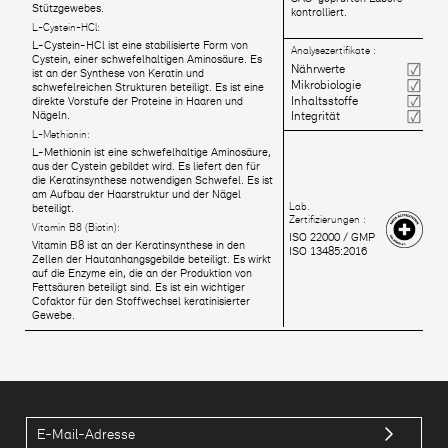
Stützgewebes.
kontrolliert.
L-Cystein-HCl:
L-Cystein-HCl ist eine stabilisierte Form von
Analysezertifikate :
Cystein, einer schwefelhaltigen Aminosäure. Es
Nährwerte
ist an der Synthese von Keratin und
Mikrobiologie
schwefelreichen Strukturen beteiligt. Es ist eine
Inhaltsstoffe
direkte Vorstufe der Proteine in Haaren und
Integrität
Nägeln.
L-Methionin:
L-Methionin ist eine schwefelhaltige Aminosäure,
aus der Cystein gebildet wird. Es liefert den für
die Keratinsynthese notwendigen Schwefel. Es ist
am Aufbau der Haarstruktur und der Nägel
Lab.
beteiligt.
Zertifizierungen :
Vitamin B8 (Biotin):
ISO 22000 / GMP
Vitamin B8 ist an der Keratinsynthese in den
ISO 13485:2016
Zellen der Hautanhangsgebilde beteiligt. Es wirkt
auf die Enzyme ein, die an der Produktion von
Fettsäuren beteiligt sind. Es ist ein wichtiger
Cofaktor für den Stoffwechsel keratinisierter
Gewebe.