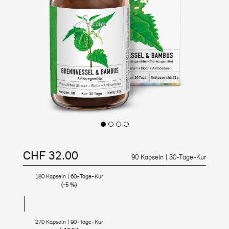
CHF 32.00
Regulärer Preis
Ermäßigter Preis
90 Kapseln | 30-Tage-Kur
180 Kapseln | 60-Tage-Kur
(-5 %)
270 Kapseln | 90-Tage-Kur