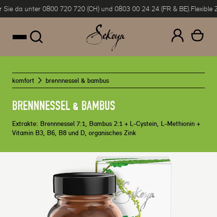
e da unter 0800 720 720 (CH) und 0803 00 24 24 (FR & BE).
Flexible Zahl
um Inhalt springen
komfort
brennnessel & bambus
BRENNNESSEL & BAMBUS
Extrakte: Brennnessel 7:1, Bambus 2:1 + L-Cystein, L-Methionin +
Vitamin B3, B6, B8 und D, organisches Zink