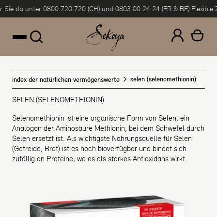
a unter 0800 720 720 (CH) und 0803 00 24 24 (FR & BE).
Flexible Zahlung
um Inhalt springen
selen (selenomethionin)
index der natürlichen vermögenswerte
SELEN (SELENOMETHIONIN)
Selenomethionin ist eine organische Form von Selen, ein
Analogon der Aminosäure Methionin, bei dem Schwefel durch
Selen ersetzt ist. Als wichtigste Nahrungsquelle für Selen
(Getreide, Brot) ist es hoch bioverfügbar und bindet sich
zufällig an Proteine, wo es als starkes Antioxidans wirkt.