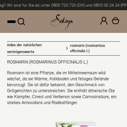
? Wir sind für Sie da unter 0800 720 720 (CH) und 0803 00 24 24 (FR & 
um Inhalt springen
index der natürlichen
rosmarin (rosmarinus
officinalis l.)
vermögenswerte
ROSMARIN (ROSMARINUS OFFICINALIS L.)
Rosmarin ist eine Pflanze, die im Mittelmeerraum wild
wächst, da sie Wärme, Kalkboden und felsiges Gelände
bevorzugt. Sie ist dafür bekannt, den Geschmack von
Grillgerichten zu unterstreichen. Sie enthält ätherische Öle
wie Kampfer, Cineol und Verbenon sowie Carnosinsäure, ein
starkes Antioxidans und Radikalfänger.