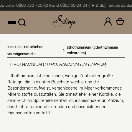
da unter 0800 720 720 (CH) und 0803 00 24 24 (FR & BE).
Flexible Zahlun
um Inhalt springen
index der natürlichen
lithothamnium (lithothamnium
calcareum)
vermögenswerte
LITHOTHAMNIUM (
LITHOTHAMNIUM CALCAREUM
)
Lithothamnium ist eine kleine, wenige Zentimeter große
Rotalge, die in dichten Büscheln wächst und die
Besonderheit aufweist, verschiedene im Meer vorkommende
Mineralstoffe auszufällen. Sie ähnelt eher einer Koralle, die
sehr reich an Spurenelementen ist, insbesondere an Kalzium,
das ihr ihre remineralisierenden und basenbildenden
Eigenschaften verleiht.