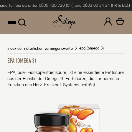
 für Sie da unter 0800 720 720 (CH) und 0803 00 24 24 (FR & BE).
Flexib
um Inhalt springen
epa (omega 3)
index der natürlichen vermögenswerte
EPA (OMEGA 3)
EPA, oder Eicosapentaensäure, ist eine essentielle Fettsäure
aus der Familie der Omega-3-Fettsäuren, die zur normalen
Funktion des Herz-Kreislauf-Systems beiträgt.