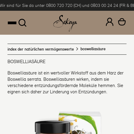
 sind für Sie da unter 0800 720 720 (CH) und 0803 00 24 24 (FR & BE).
F
um Inhalt springen
boswelliasäure
index der natürlichen vermögenswerte
BOSWELLIASÄURE
Boswelliasäure ist ein wertvoller Wirkstoff aus dem Harz der
Boswellia serrata. Boswelliasäuren wirken, indem sie
verschiedene entzündungsfördernde Moleküle hemmen. Sie
eignen sich daher zur Linderung von Entzündungen.