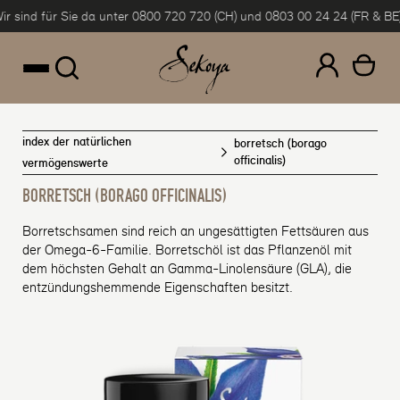
r sind für Sie da unter 0800 720 720 (CH) und 0803 00 24 24 (FR & BE).
um Inhalt springen
index der natürlichen
borretsch (borago
officinalis)
vermögenswerte
BORRETSCH (BORAGO OFFICINALIS)
Borretschsamen sind reich an ungesättigten Fettsäuren aus
der Omega-6-Familie. Borretschöl ist das Pflanzenöl mit
dem höchsten Gehalt an Gamma-Linolensäure (GLA), die
entzündungshemmende Eigenschaften besitzt.